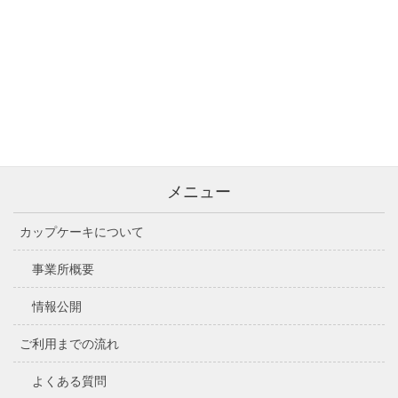
☆定休日 日曜日・5/3～5/5・8/11～8/15・年末年始
（12/29～1/3）
☆指定事業所番号 1252700792
※祝日はオープンしております
※送迎毎日実施中★
メニュー
カップケーキについて
事業所概要
情報公開
ご利用までの流れ
よくある質問